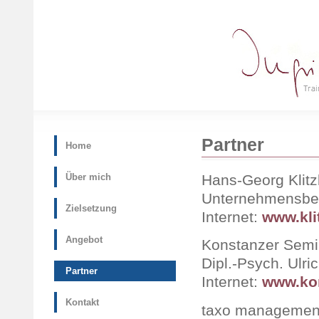
Partner
Home
Hans-Georg Klitz
Über mich
Unternehmensber
Zielsetzung
Internet:
www.kli
Angebot
Konstanzer Semi
Dipl.-Psych. Ulri
Partner
Internet:
www.kon
Kontakt
taxo managemen